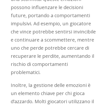
possono influenzare le decisioni
future, portando a comportamenti
impulsivi. Ad esempio, un giocatore
che vince potrebbe sentirsi invincibile
e continuare a scommettere, mentre
uno che perde potrebbe cercare di
recuperare le perdite, aumentando il
rischio di comportamenti
problematici.
Inoltre, la gestione delle emozioni è
un elemento chiave per chi gioca
d’azzardo. Molti giocatori utilizzano il