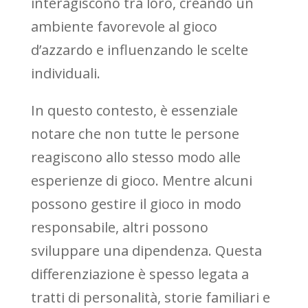
interagiscono tra loro, creando un
ambiente favorevole al gioco
d’azzardo e influenzando le scelte
individuali.
In questo contesto, è essenziale
notare che non tutte le persone
reagiscono allo stesso modo alle
esperienze di gioco. Mentre alcuni
possono gestire il gioco in modo
responsabile, altri possono
sviluppare una dipendenza. Questa
differenziazione è spesso legata a
tratti di personalità, storie familiari e