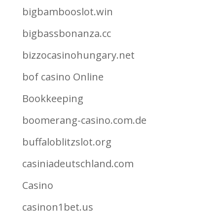
bigbambooslot.win
bigbassbonanza.cc
bizzocasinohungary.net
bof casino Online
Bookkeeping
boomerang-casino.com.de
buffaloblitzslot.org
casiniadeutschland.com
Casino
casinon1bet.us