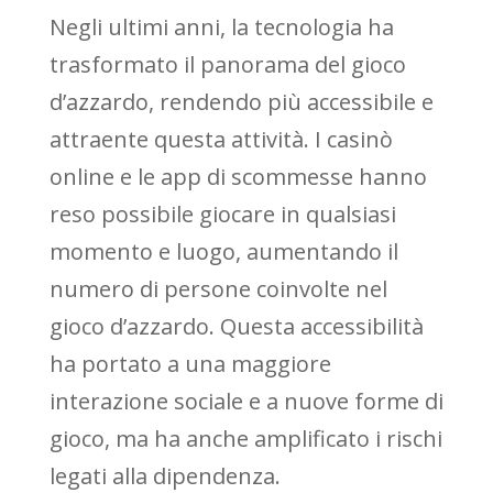
Negli ultimi anni, la tecnologia ha
trasformato il panorama del gioco
d’azzardo, rendendo più accessibile e
attraente questa attività. I casinò
online e le app di scommesse hanno
reso possibile giocare in qualsiasi
momento e luogo, aumentando il
numero di persone coinvolte nel
gioco d’azzardo. Questa accessibilità
ha portato a una maggiore
interazione sociale e a nuove forme di
gioco, ma ha anche amplificato i rischi
legati alla dipendenza.