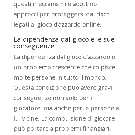
questi meccanismi e adottino
approcci per proteggersi dai rischi
legati al gioco d’azzardo online.
La dipendenza dal gioco e le sue
conseguenze
La dipendenza dal gioco d’azzardo è
un problema crescente che colpisce
molte persone in tutto il mondo.
Questa condizione può avere gravi
conseguenze non solo per il
giocatore, ma anche per le persone a
lui vicine. La compulsione di giocare
può portare a problemi finanziari,