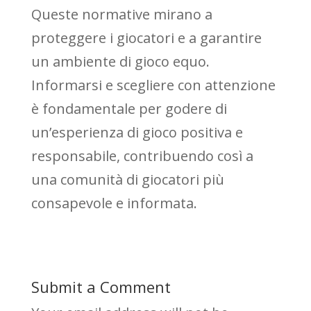
Queste normative mirano a
proteggere i giocatori e a garantire
un ambiente di gioco equo.
Informarsi e scegliere con attenzione
è fondamentale per godere di
un’esperienza di gioco positiva e
responsabile, contribuendo così a
una comunità di giocatori più
consapevole e informata.
Submit a Comment