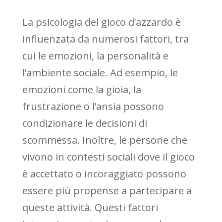
La psicologia del gioco d’azzardo è
influenzata da numerosi fattori, tra
cui le emozioni, la personalità e
l’ambiente sociale. Ad esempio, le
emozioni come la gioia, la
frustrazione o l’ansia possono
condizionare le decisioni di
scommessa. Inoltre, le persone che
vivono in contesti sociali dove il gioco
è accettato o incoraggiato possono
essere più propense a partecipare a
queste attività. Questi fattori