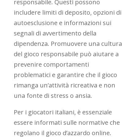
responsabile. Questi possono
includere limiti di deposito, opzioni di
autoesclusione e informazioni sui
segnali di avvertimento della
dipendenza. Promuovere una cultura
del gioco responsabile può aiutare a
prevenire comportamenti
problematici e garantire che il gioco
rimanga un’attività ricreativa e non
una fonte di stress o ansia.
Per i giocatori italiani, è essenziale
essere informati sulle normative che
regolano il gioco d’azzardo online.