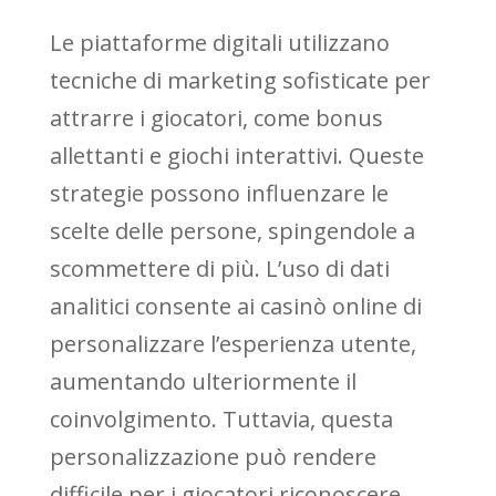
Le piattaforme digitali utilizzano
tecniche di marketing sofisticate per
attrarre i giocatori, come bonus
allettanti e giochi interattivi. Queste
strategie possono influenzare le
scelte delle persone, spingendole a
scommettere di più. L’uso di dati
analitici consente ai casinò online di
personalizzare l’esperienza utente,
aumentando ulteriormente il
coinvolgimento. Tuttavia, questa
personalizzazione può rendere
difficile per i giocatori riconoscere