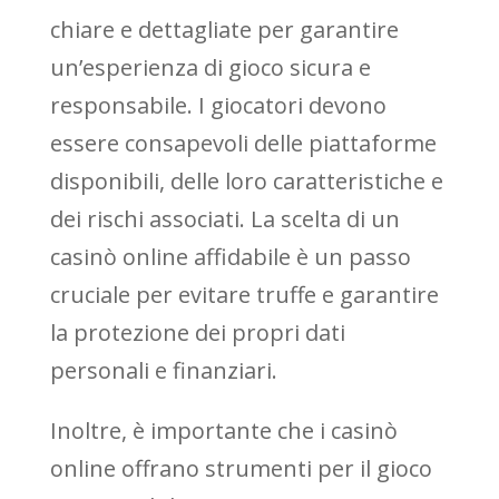
chiare e dettagliate per garantire
un’esperienza di gioco sicura e
responsabile. I giocatori devono
essere consapevoli delle piattaforme
disponibili, delle loro caratteristiche e
dei rischi associati. La scelta di un
casinò online affidabile è un passo
cruciale per evitare truffe e garantire
la protezione dei propri dati
personali e finanziari.
Inoltre, è importante che i casinò
online offrano strumenti per il gioco