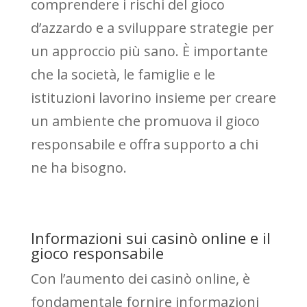
comprendere i rischi del gioco
d’azzardo e a sviluppare strategie per
un approccio più sano. È importante
che la società, le famiglie e le
istituzioni lavorino insieme per creare
un ambiente che promuova il gioco
responsabile e offra supporto a chi
ne ha bisogno.
Informazioni sui casinò online e il
gioco responsabile
Con l’aumento dei casinò online, è
fondamentale fornire informazioni